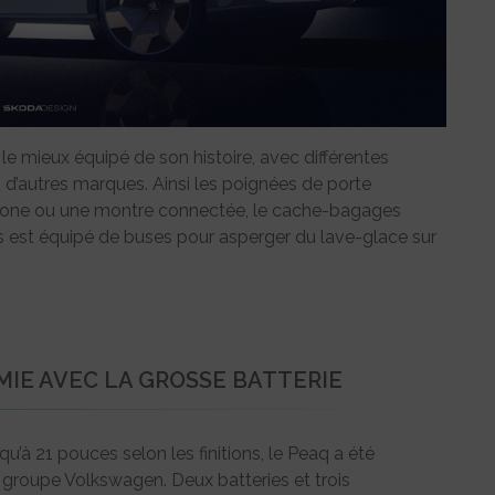
e mieux équipé de son histoire, avec différentes
 d’autres marques. Ainsi les poignées de porte
tphone ou une montre connectée, le cache-bagages
ras est équipé de buses pour asperger du lave-glace sur
MIE AVEC LA GROSSE BATTERIE
’à 21 pouces selon les finitions, le Peaq a été
groupe Volkswagen. Deux batteries et trois