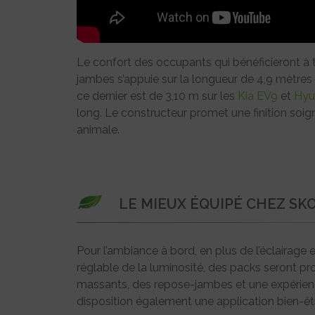
Le confort des occupants qui bénéficieront à 
jambes s’appuie sur la longueur de 4,9 mètr
ce dernier est de 3,10 m sur les
Kia EV9
et
Hyu
long. Le constructeur promet une finition soign
animale.
LE MIEUX ÉQUIPÉ CHEZ SK
Pour l’ambiance à bord, en plus de l’éclairage 
réglable de la luminosité, des packs seront 
massants, des repose-jambes et une expérie
disposition également une application bien-être p