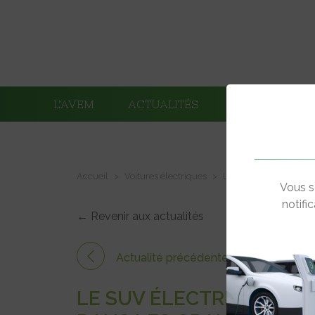
L’AVEM
ACTUALITÉS
ADHÉRENTS
Accueil
Voitures électriques
Le SUV électrique 5 o
Vous s
notifi
← Revenir aux actualités
Actualité précédente
LE SUV ÉLECTRIQUE 5 O