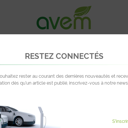
VÉHICULES
RECHARGE
OFFRES D’EM
RESTEZ CONNECTÉS
u 7 places Skoda Peaq dans les grandes lignes
ouhaitez rester au courant des dernières nouveautés et recev
cation dès qu'un article est publié, inscrivez-vous à notre newsl
Actualité suivante
U 7 PLACES SKODA PEAQ
S'inscr