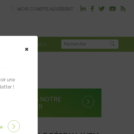
MON COMPTE ADHÉRENT
PLOI
AGENDA
×
oir une
etter !
S'INSCRIRE À NOTRE
NEWSLETTER
ire