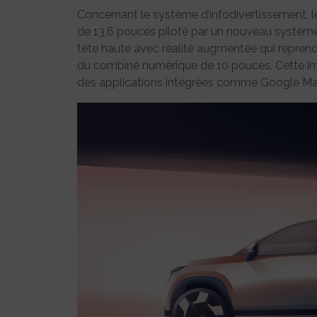
Concernant le système d’infodivertissement, le
de 13,6 pouces piloté par un nouveau système l
tête haute avec réalité augmentée qui reprendr
du combiné numérique de 10 pouces. Cette in
des applications intégrées comme Google Map