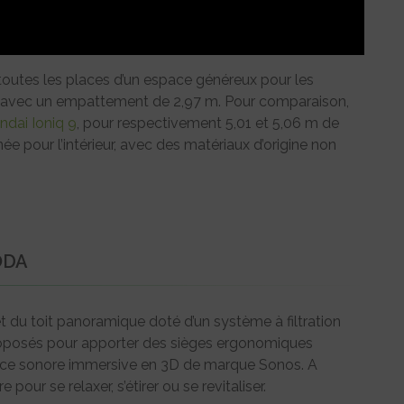
toutes les places d’un espace généreux pour les
es avec un empattement de 2,97 m. Pour comparaison,
ndai Ioniq 9
, pour respectivement 5,01 et 5,06 m de
ée pour l’intérieur, avec des matériaux d’origine non
ODA
et du toit panoramique doté d’un système à filtration
proposés pour apporter des sièges ergonomiques
nce sonore immersive en 3D de marque Sonos. A
our se relaxer, s’étirer ou se revitaliser.