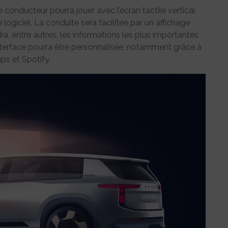
 conducteur pourra jouer avec l’écran tactile vertical
ogiciel. La conduite sera facilitée par un affichage
a, entre autres, les informations les plus importantes
terface pourra être personnalisée, notamment grâce à
s et Spotify.