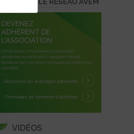
REJOINDRE LE RÉSEAU AVEM
DEVENEZ
ADHÉRENT DE
L'ASSOCIATION
Constructeurs, importateurs, collectivités,
entreprises ou particuliers, rejoignez-nous et
bénéficiez des nombreux avantages accordés à nos
membres.
Découvrez les avantages
adhérents
Formulaire
de demande
d'adhésion
VIDÉOS