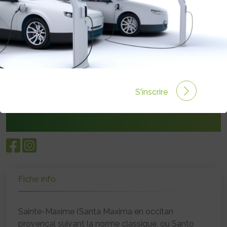
Boulevard des Mimosas
83120 Sainte Maxime
04 94 79 42 42
S'inscrire
sainte-maxime.fr
Fiche info
Sainte-Maxime (Santa Maxima en occitan
provençal suivant la norme classique, ou Santo