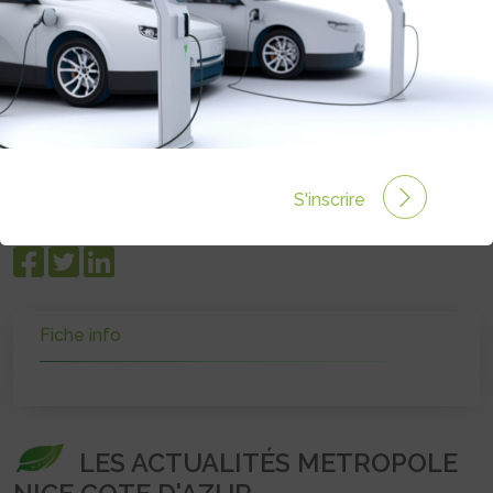
VÉRONIQUE PAQUIS
nicecotedazur.org
S'inscrire
Fiche info
LES ACTUALITÉS METROPOLE