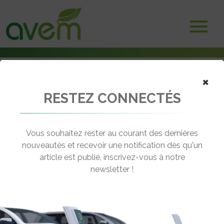
Accueil
×
Adhérents
Collectivités et institutionnels
RESTEZ CONNECTÉS
Métropole Nice Cote d’Azur
Vous souhaitez rester au courant des dernières
nouveautés et recevoir une notification dès qu'un
article est publié, inscrivez-vous à notre
newsletter !
06000 NICE