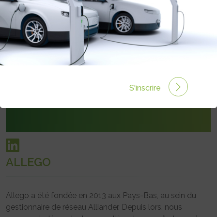
6 rue de Berri
75008 Paris
S'inscrire
allego.eu/fr-fr
ALLEGO
Allego a été fondée en 2013 aux Pays-Bas, au sein du
gestionnaire de réseau Alliander. Depuis lors, nous