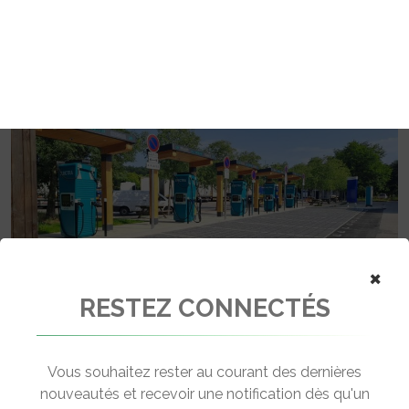
CHARGE FRANCE SE POSITIONNE
EN INTERLOCUTEUR DES POUVOIRS
PUBLICS
Allego, Atlante, Chargepoint, Chargeguru/ZePlug,
Driveco, Electra, E-Totem, Engie Vianeo, Fastned, Ionity,
Izivia
, Powerdot et Zunder viennent de fonder Charge