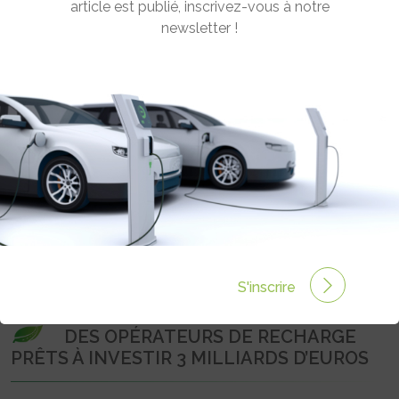
France. Ces 13 opérateurs de recharge jouent un rôle clé
dans le développement de la recharge rapide en France.
Ensemble, ils exploitent 2 000 stations, totalisant plus de
10 000 points de charge ultra-rapide, d’une puissance
d’au moins 100 kW. Un réseau qui facilite les
déplacements en itinérance et a permis de lever l’un des
freins au passage à l’électrique. En créant Charge France,
ils entendent structurer l’écosystème et devenir un
catalyseur pour le déploiement de stations de recharge
ultra-rapide. Ils veulent aussi parler d’une seule voix afin
de mieux se faire entendre des pouvoirs publics. Un
moyen de devenir un interlocuteur stratégique, capable
de contrebalancer l’influence des constructeurs
automobiles.
DES OPÉRATEURS DE RECHARGE
PRÊTS À INVESTIR 3 MILLIARDS D’EUROS