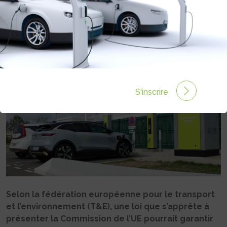
ÉLECTRIQUE ?
Rédigé par Philippe Schwoerer le 14 Fév 2025 à 12:48
0 commentaires
S'inscrire
Selon la fédération européenne pour le transport
et l’environnement (T&E), une loi que s’apprête à
présenter la Commission de l’UE pourrait garantir