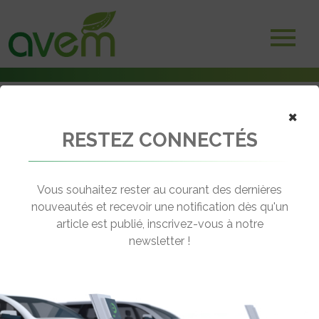
×
RESTEZ CONNECTÉS
Accueil
Etudes
Une loi européenne pour doper le marché de la voiture électrique ?
Vous souhaitez rester au courant des dernières
← Revenir aux actualités
nouveautés et recevoir une notification dès qu'un
article est publié, inscrivez-vous à notre
newsletter !
UNE LOI EUROPÉENNE POUR DOPER
LE MARCHÉ DE LA VOITURE