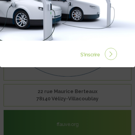
S'inscrire
22 rue Maurice Berteaux
78140 Vélizy-Villacoublay
ffauve.org