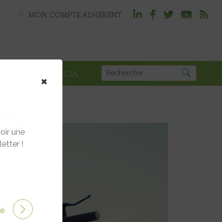
MON COMPTE ADHÉRENT
PLOI
AGENDA
×
oir une
etter !
ire