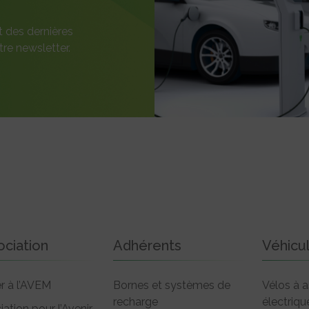
t des dernières
re newsletter.
ociation
Adhérents
Véhicu
r à l’AVEM
Bornes et systèmes de
Vélos à a
recharge
électriqu
iation pour l’Avenir