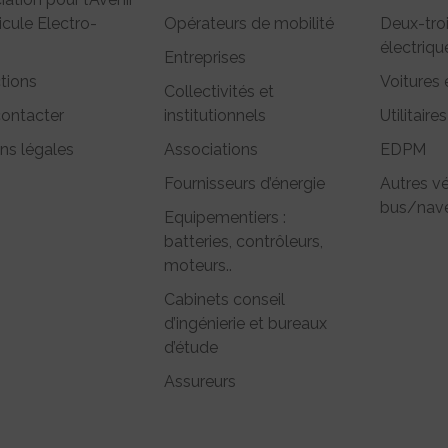
icule Electro-
Opérateurs de mobilité
Deux-tro
électriqu
Entreprises
tions
Voitures 
Collectivités et
ontacter
institutionnels
Utilitaires
ns légales
Associations
EDPM
Fournisseurs d’énergie
Autres vé
bus/nave
Equipementiers :
batteries, contrôleurs,
moteurs..
Cabinets conseil
d’ingénierie et bureaux
d’étude
Assureurs