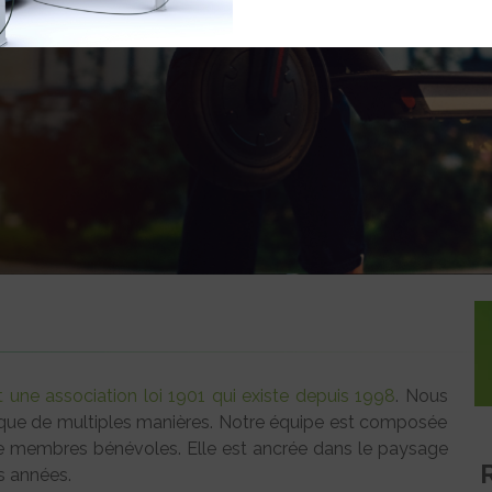
 une association loi 1901 qui existe depuis 1998
. Nous
ique de multiples manières. Notre équipe est composée
e membres bénévoles. Elle est ancrée dans le paysage
s années.