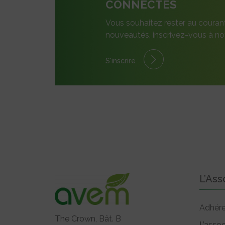
CONNECTÉS
Vous souhaitez rester au couran
nouveautés, inscrivez-vous à not
S'inscrire
L’Ass
Adhére
The Crown, Bât. B
L’assoc