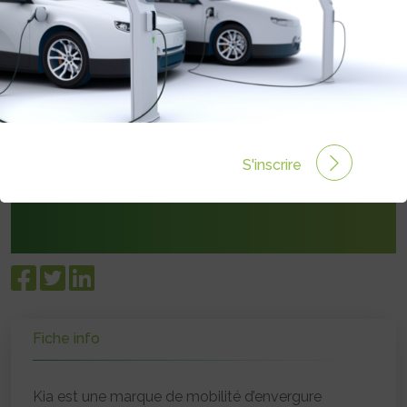
Immeuble H2O
92500 Rueil-Malmaison Cedex
S'inscrire
kia.com/fr
Fiche info
Kia est une marque de mobilité d’envergure