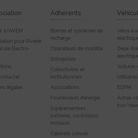
ociation
Adhérents
Véhicu
r à l’AVEM
Bornes et systèmes de
Vélos à a
recharge
électriqu
iation pour l’Avenir
icule Electro-
Opérateurs de mobilité
Deux-tro
électriqu
Entreprises
tions
Voitures 
Collectivités et
ontacter
institutionnels
Utilitaires
ns légales
Associations
EDPM
Fournisseurs d’énergie
Autres vé
bus/nave
Equipementiers :
batteries, contrôleurs,
moteurs..
Cabinets conseil