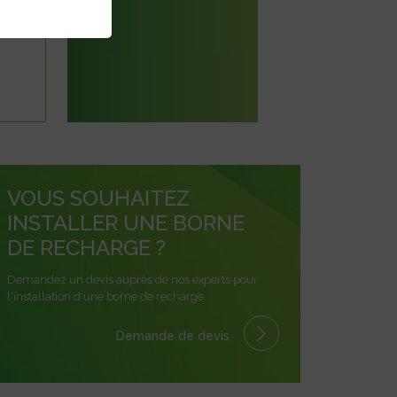
VOUS SOUHAITEZ
INSTALLER UNE BORNE
DE RECHARGE ?
Demandez un devis auprès de nos experts pour
l'installation d'une borne de recharge.
Demande de devis