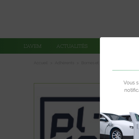
L’AVEM
ACTUALITÉS
ADHÉRENTS
Accueil
Adhérents
Bornes et systèmes de recharg
Vous s
notifi
1101