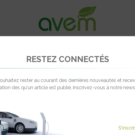
VÉHICULES
RECHARGE
OFFRES D’EM
RESTEZ CONNECTÉS
e
Pluq
ouhaitez rester au courant des dernières nouveautés et recev
cation dès qu'un article est publié, inscrivez-vous à notre newsl
DAVID NUNES
Hobaostraat 12,
Head of business development 
S'inscr
06 69 63 32 52
 CZ Amsterdam, Pays-Bas