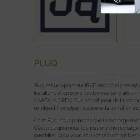
PLUQ
Pluq est un opérateur IRVE européen présent 
installons et opérons des bornes sans aucun i
CAPEX, ni OPEX).Que ce soit pour de la rechar
un objectif principal : accélérer la transition 
Chez Pluq, nous pensons que la recharge doit êt
C’est pourquoi nous fournissons une recharge in
quotidien, là où vous en avez réellement besoi