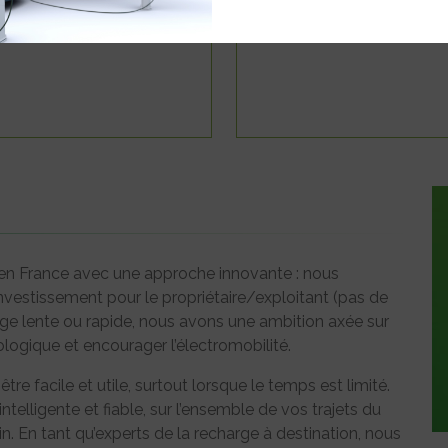
david@pluq.eu
en France avec une approche innovante : nous
nvestissement pour le propriétaire/exploitant (pas de
ge lente ou rapide, nous avons une ambition axée sur
écologique et encourager l’électromobilité.
re facile et utile, surtout lorsque le temps est limité.
telligente et fiable, sur l’ensemble de vos trajets du
n. En tant qu’experts de la recharge à destination, nous