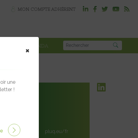
MON COMPTE ADHÉRENT
PLOI
AGENDA
×
oir une
etter !
France
ire
pluq.eu/fr