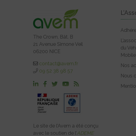
L’Ass
Adhére
The Crown, Bât. B
L’assoc
21 Avenue Simone Veil
du Véh
06200 NICE
Mobile
contact@avem.fr
Nos ac
09 52 38 98 57
Nous c
Mentio
Le site de l’Avem a été conçu
avec le soutien de l’
ADEME