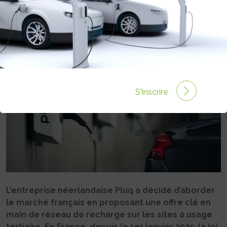
Rédigé par Camille LEHOUX le 08 Déc 2025 à 11:46
0
commentaires
S'inscrire
L’entreprise néerlandaise Pluq a décidé d’aborder
le marché français en proposant une offre clé en
main de réseau de recharge sur les sites à usage
tertiaire. En France, depuis le 1er janvier 2025, la loi