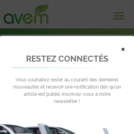
×
RESTEZ CONNECTÉS
Accueil
Bornes et infrastructures de charge
Pluq s’installe en France et rejoint les adhérents de l’AVEM
Vous souhaitez rester au courant des dernières
← Revenir aux actualités
nouveautés et recevoir une notification dès qu'un
article est publié, inscrivez-vous à notre
newsletter !
PLUQ S’INSTALLE EN FRANCE ET
REJOINT LES ADHÉRENTS DE L’AVEM