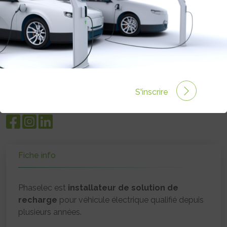
04 93 75 52 87
phaselec.com
S'inscrire
Fiche info
Phaselec est
installateur de solution de
recharge
pour véhicule électrique qualifié depuis
plusieurs années.