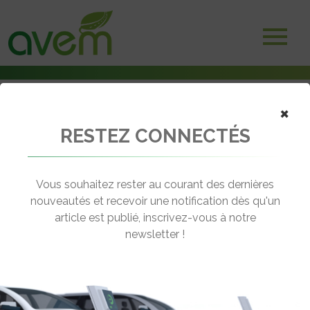
Accueil
×
Adhérents
Bornes et systèmes de recharge
RESTEZ CONNECTÉS
Kolektivolt
Vous souhaitez rester au courant des dernières
nouveautés et recevoir une notification dès qu'un
article est publié, inscrivez-vous à notre
newsletter !
66 rue Marius Berliet
69008 Lyon