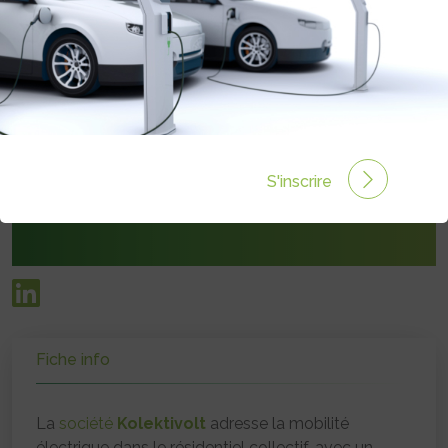
ALEXANDRE VALIN
Co-fondateur
a.valin@kolektivolt.fr
S'inscrire
kolektivolt.fr
Fiche info
La
société
Kolektivolt
adresse la mobilité
électrique dans le résidentiel collectif, avec un