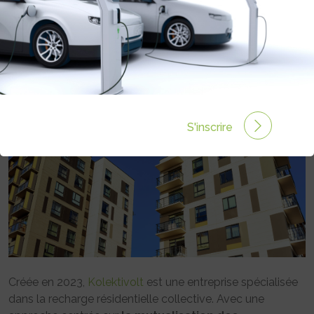
LA RECHARGE PARTAGÉE EN
HABITAT COLLECTIF
Rédigé par Julie PUGLISI le 11 Déc 2024 à 14:00
0
commentaires
S'inscrire
Créée en 2023,
Kolektivolt
est une entreprise spécialisée
dans la recharge résidentielle collective. Avec une