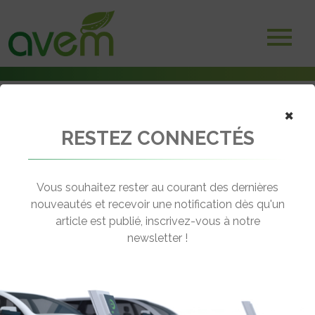
×
RESTEZ CONNECTÉS
Accueil
Bornes et infrastructures de charge
Kolektivolt : simplifier l’accès à la recharge partagée en habitat
collectif
Vous souhaitez rester au courant des dernières
nouveautés et recevoir une notification dès qu'un
← Revenir aux actualités
article est publié, inscrivez-vous à notre
newsletter !
KOLEKTIVOLT : SIMPLIFIER L’ACCÈS À