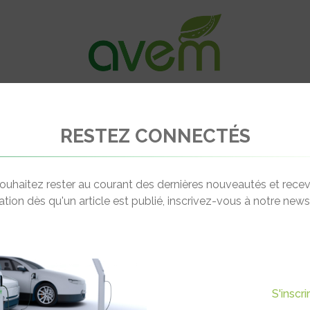
VÉHICULES
RECHARGE
OFFRES D’EM
RESTEZ CONNECTÉS
e François sa première Papamobile électrique
ouhaitez rester au courant des dernières nouveautés et recev
cation dès qu'un article est publié, inscrivez-vous à notre newsl
Actualité suivante
E FRANÇOIS SA PREMIÈRE
S'inscr