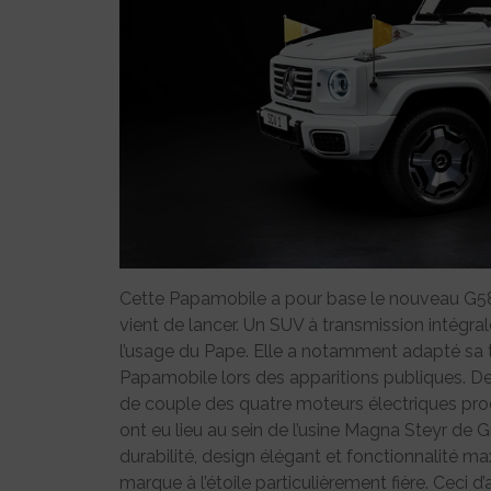
Cette Papamobile a pour base le nouveau G580
vient de lancer. Un SUV à transmission intég
l’usage du Pape. Elle a notamment adapté sa tr
Papamobile lors des apparitions publiques. D
de couple des quatre moteurs électriques pr
ont eu lieu au sein de l’usine Magna Steyr de Gr
durabilité, design élégant et fonctionnalité ma
marque à l’étoile particulièrement fière. Ceci 