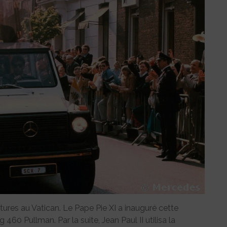
ures au Vatican. Le Pape Pie XI a inauguré cette
60 Pullman. Par la suite, Jean Paul II utilisa la