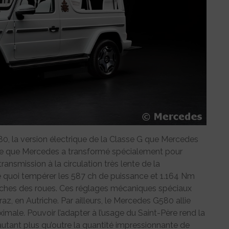
, la version électrique de la Classe G que Mercedes
rale que Mercedes a transformé spécialement pour
ansmission à la circulation très lente de la
e quoi tempérer les 587 ch de puissance et 1.164 Nm
oches des roues. Ces réglages mécaniques spéciaux
az, en Autriche. Par ailleurs, le Mercedes G580 allie
ximale. Pouvoir l’adapter à l’usage du Saint-Père rend la
d’autant plus qu’outre la quantité impressionnante de