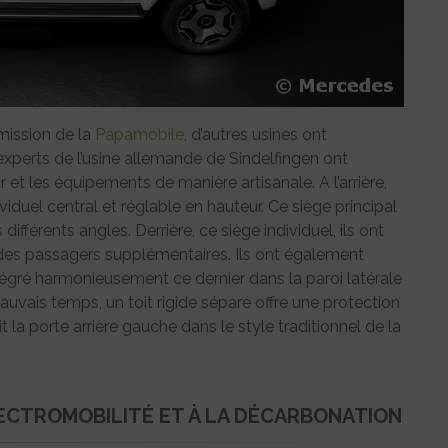
smission de la
Papamobile
, d’autres usines ont
s experts de l’usine allemande de Sindelfingen ont
 et les équipements de manière artisanale. A l’arrière,
viduel central et réglable en hauteur. Ce siège principal
ifférents angles. Derrière, ce siège individuel, ils ont
r des passagers supplémentaires. Ils ont également
intégré harmonieusement ce dernier dans la paroi latérale
mauvais temps, un toit rigide séparé offre une protection
it la porte arrière gauche dans le style traditionnel de la
ÉLECTROMOBILITÉ ET À LA DÉCARBONATION