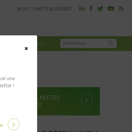
MON COMPTE ADHÉRENT
PLOI
AGENDA
×
oir une
etter !
S'INSCRIRE À NOTRE
NEWSLETTER
ire