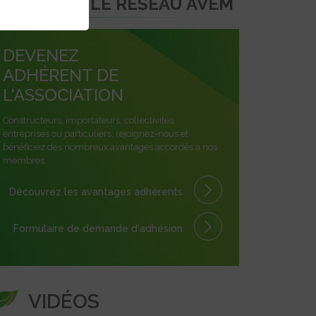
REJOINDRE LE RÉSEAU AVEM
DEVENEZ
ADHÉRENT DE
L'ASSOCIATION
Constructeurs, importateurs, collectivités,
entreprises ou particuliers, rejoignez-nous et
bénéficiez des nombreux avantages accordés à nos
membres.
Découvrez les avantages
adhérents
Formulaire
de demande
d'adhésion
VIDÉOS