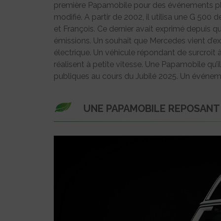
première Papamobile pour des événements place
modifié. A partir de 2002, il utilisa une G 50
et François. Ce dernier avait exprimé depuis q
émissions. Un souhait que Mercedes vient d’e
électrique. Un véhicule répondant de surcroit 
réalisent à petite vitesse. Une Papamobile qu’i
publiques au cours du Jubilé 2025. Un événemen
UNE PAPAMOBILE REPOSANT