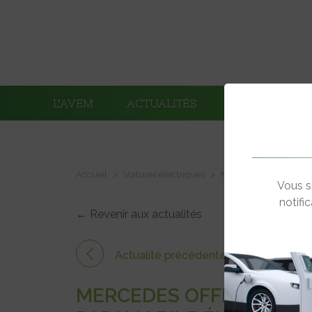
L’AVEM
ACTUALITÉS
ADHÉRENTS
Accueil
Voitures électriques
Mercedes offre au Pap
Vous s
notifi
← Revenir aux actualités
Actualité précédente
MERCEDES OFFRE AU PAP