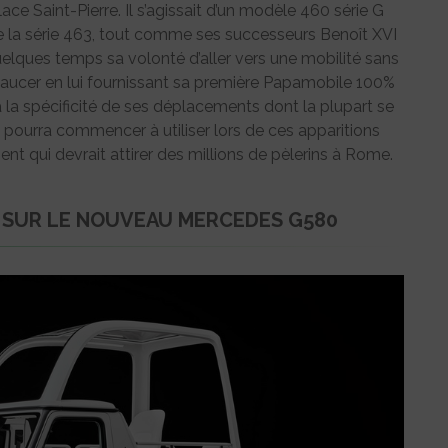
 Saint-Pierre. Il s’agissait d’un modèle 460 série G
0 de la série 463, tout comme ses successeurs Benoît XVI
uelques temps sa volonté d’aller vers une mobilité sans
xaucer en lui fournissant sa première Papamobile 100%
à la spécificité de ses déplacements dont la plupart se
l pourra commencer à utiliser lors de ces apparitions
t qui devrait attirer des millions de pèlerins à Rome.
 SUR LE NOUVEAU MERCEDES G580