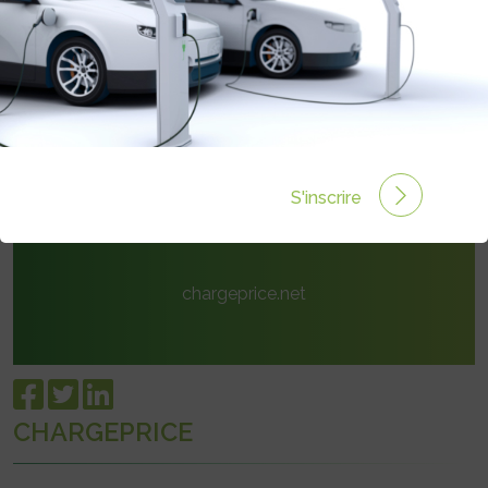
14 rue des Chênes Verts
50300 SAINT SENIER SOUS AVRANCHES
contact@chargeprice.net
S'inscrire
chargeprice.net
CHARGEPRICE