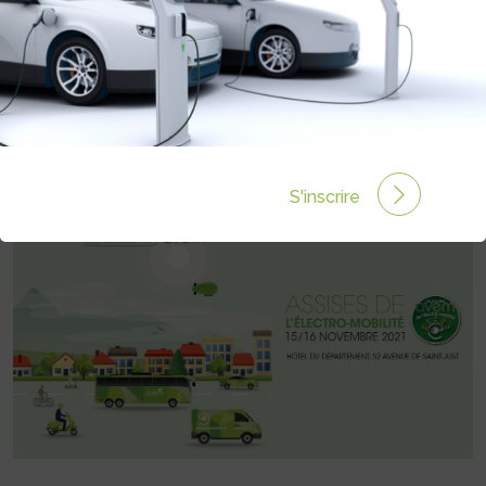
TABLE RONDE SUR L‘OPTIMISATION
DES INFRASTRUCTURES DE
RECHARGE VIA L’OUVERTURE DES
DONNÉES
Rédigé par Emmanuel Maumon le 30 Nov 2021 à 06:00
0 commentaires
S'inscrire