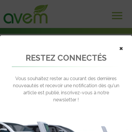
×
RESTEZ CONNECTÉS
Accueil
Bornes et infrastructures de charge
Le Royaume-Uni veut doper le passage à la voiture électrique
Vous souhaitez rester au courant des dernières
← Revenir aux actualités
nouveautés et recevoir une notification dès qu'un
article est publié, inscrivez-vous à notre
newsletter !
LE ROYAUME-UNI VEUT DOPER LE
PASSAGE À LA VOITURE ÉLECTRIQUE