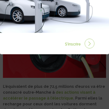
Rédigé par Philippe Schwoerer le 16 Juil 2025 à 11:30
0 commentaires
S'inscrire
L’équivalent de plus de 72,5 millions d’euros va être
consacré outre-Manche à
des actions visant à
accélérer le passage à l’électrique
. Parmi elles la
recharge pour ceux dont les voitures dorment