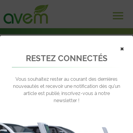
Accueil
×
Adhérents
Equipementiers : batteries, contrôleurs, moteurs..
RESTEZ CONNECTÉS
EQUIPEMENTIERS : BATTERIES,
Vous souhaitez rester au courant des dernières
CONTRÔLEURS, MOTEURS..
nouveautés et recevoir une notification dès qu'un
article est publié, inscrivez-vous à notre
newsletter !