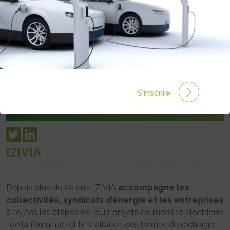
92419 COURBEVOIE Cedex
presse@izivia.com
izivia.com
S'inscrire
IZIVIA
Depuis plus de 20 ans, IZIVIA
accompagne les
collectivités, syndicats d’énergie et les entreprises
à toutes les étapes de leurs projets de mobilité électrique
: de la fourniture et l’installation des bornes de recharge