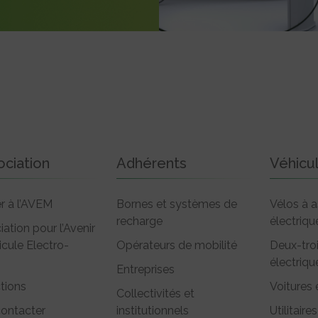
ociation
Adhérents
Véhicu
r à l’AVEM
Bornes et systèmes de
Vélos à a
recharge
électriqu
iation pour l’Avenir
icule Electro-
Opérateurs de mobilité
Deux-tro
électriqu
Entreprises
tions
Voitures 
Collectivités et
ontacter
institutionnels
Utilitaires