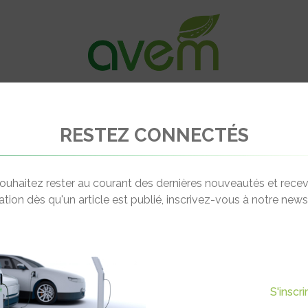
VÉHICULES
RECHARGE
OFFRES D’EM
RESTEZ CONNECTÉS
ouhaitez rester au courant des dernières nouveautés et recev
cation dès qu'un article est publié, inscrivez-vous à notre newsl
Grimaldi Forum
ever-monaco.com
98000 Monaco
S'inscr