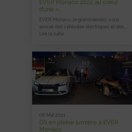
EVER Monaco 2022 au cœur
d’une «...
EVER Monaco, le grand rendez-vous
annuel des véhicules électriques et des...
Lire la suite
08 Mai 2021
DS en pleine lumière à EVER
Monaco