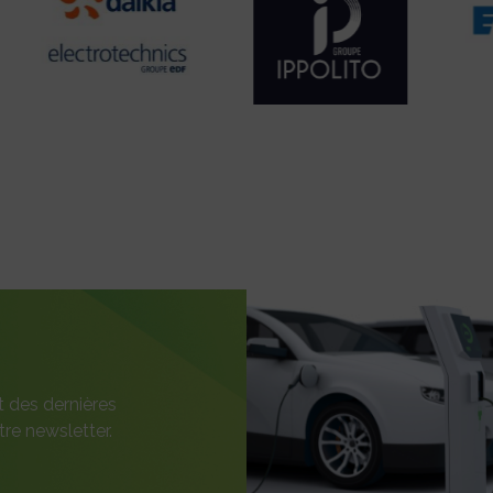
t des dernières
re newsletter.