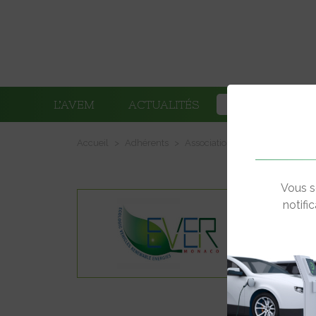
L’AVEM
ACTUALITÉS
ADHÉRENTS
Accueil
Adhérents
Associations
EVER Monaco
Vous s
notifi