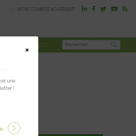
MON COMPTE ADHÉRENT
PLOI
AGENDA
×
oir une
etter !
ire