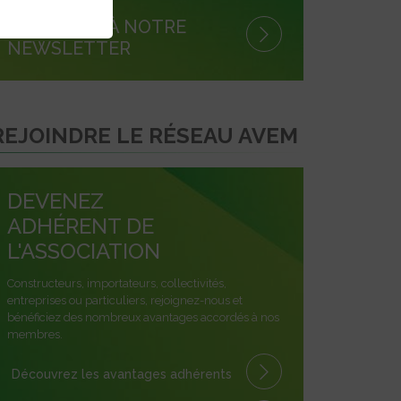
S'INSCRIRE À NOTRE
NEWSLETTER
REJOINDRE LE RÉSEAU AVEM
DEVENEZ
ADHÉRENT DE
L'ASSOCIATION
Constructeurs, importateurs, collectivités,
entreprises ou particuliers, rejoignez-nous et
bénéficiez des nombreux avantages accordés à nos
membres.
Découvrez les avantages
adhérents