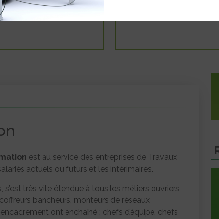
on
rmation
est au service des entreprises de Travaux
lariés actuels ou futurs et les intérimaires.
s, s’est très vite étendue à tous les métiers ouvriers
, coffreurs bancheurs, monteurs de réseaux
d’encadrement ont enchaîné : chefs d’équipe, chefs