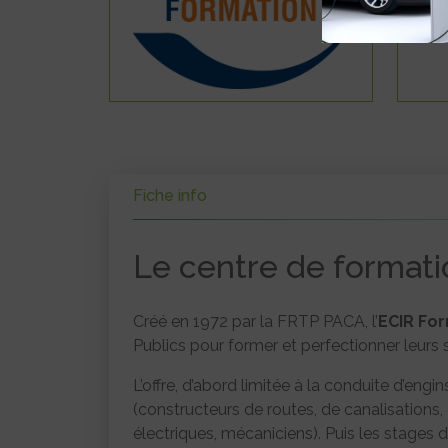
Fiche info
Le centre de formati
Créé en 1972 par la FRTP PACA, l’
ECIR Fo
Publics pour former et perfectionner leurs sa
L’offre, d’abord limitée à la conduite d’engin
(constructeurs de routes, de canalisations
électriques, mécaniciens). Puis les stages 