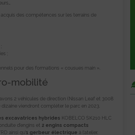
eurs…
acquis des compétences sur les terrains de
;
es ;
onnels pour des formations « cousues main ».
ro-mobilité
 avons 2 véhicules de direction (Nissan Leaf et 3008
 dizaine viendront compléter le parc en 2023.
les excavatrices hybrides
KOBELCO SK210 HLC
nduite d’engins et
2 engins compacts
D ainsi qu’
1 gerbeur électrique
à l’atelier.