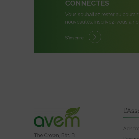
CONNECTÉS
Vous souhaitez rester au couran
nouveautés, inscrivez-vous à not
S'inscrire
L’Ass
Adhére
The Crown, Bât. B