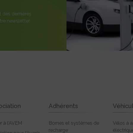
t des dernières
re newsletter.
ociation
Adhérents
Véhicu
r à l’AVEM
Bornes et systèmes de
Vélos à a
recharge
électriqu