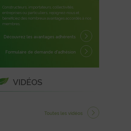
Constructeurs, importateurs, collectivités,
entreprises ou particuliers, rejoignez-nous et
bénéficiez des nombreux avantages accordés à nos
membres.
Découvrez les avantages
adhérents
Formulaire
de demande
d'adhésion
VIDÉOS
Toutes les vidéos