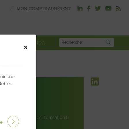
MON COMPTE ADHÉRENT
PLOI
AGENDA
×
oir une
etter !
ions
ecirformation.fr
.05.76
ire
r