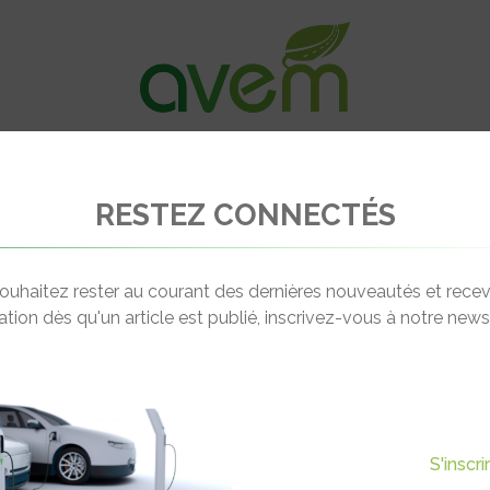
VÉHICULES
RECHARGE
OFFRES D’EM
RESTEZ CONNECTÉS
cir Formation
ouhaitez rester au courant des dernières nouveautés et recev
cation dès qu'un article est publié, inscrivez-vous à notre newsl
OLIVIER PRAT
 Royal - Route d'Alleins
Responsable des Format
04.90.59.38.82 - 06.84.24
0 MALLEMORT DE PROVENCE
S'inscr
olivier.prat@ecirtp.f