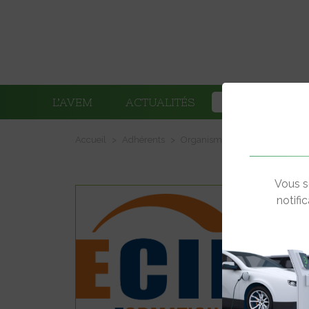
L’AVEM
ACTUALITÉS
ADHÉRENTS
Accueil
Adhérents
Organismes de formation
E
Vous s
notifi
Pont
1337