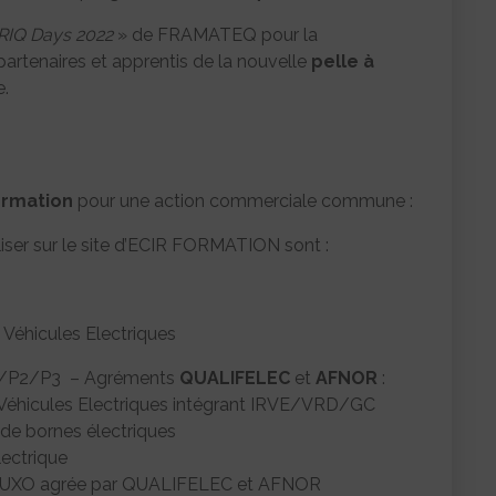
IQ Days 2022
» de FRAMATEQ pour la
 partenaires et apprentis de la nouvelle
pelle à
.
rmation
pour une action commerciale commune :
ser sur le site d’ECIR FORMATION sont :
Véhicules Electriques
 P1/P2/P3 – Agréments
QUALIFELEC
et
AFNOR
:
 Véhicules Electriques intégrant IRVE/VRD/GC
 de bornes électriques
lectrique
– AUXO agrée par QUALIFELEC et AFNOR