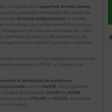
teur, sur la base d’une
expertise de haut niveau
 un accès permanent à l’ensemble des acteurs de
n Europe,
en toute indépendance
,
E-Mobility
îtrise d’ouvrage pour le déploiement des solutions
 recharge pour les véhicules électriques, les veilles
s, l’animation de réunions, d’évènements ou de
nsi que la mise en relation fournisseurs, opérateurs
er certains acteurs du secteur énergétique comme des
stallateurs-exploitants d’IRVE, les fabricants de
tivement à l’animation de nombreux
ectromobilité
comme
l’AVERE
, son programme
T-Qualité de la recharge,
l’AVEM
, les
AVERE
ances, ou encore
FFAUVE
et
l’ACOZE
, association
 zéro émission.