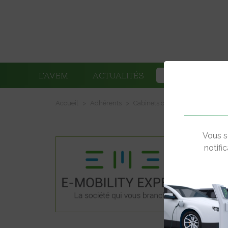
L’AVEM
ACTUALITÉS
ADHÉRENTS
Accueil
Adhérents
Cabinets conseil d'ingénierie e
Vous s
notifi
ZAC du
59