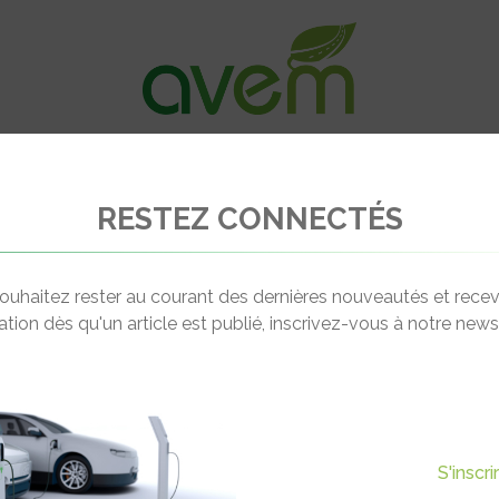
VÉHICULES
RECHARGE
OFFRES D’EM
RESTEZ CONNECTÉS
t bureaux d'étude
E-Mobility Expert
ouhaitez rester au courant des dernières nouveautés et recev
cation dès qu'un article est publié, inscrivez-vous à notre newsl
DANIEL KOVACS
 Chevalement, 5 rue des Molettes
Directeur Général Ass
286 ROOST-WARENDIN
06 82 99 79 82
daniel.kovacs@e-mobility-exper
S'inscr