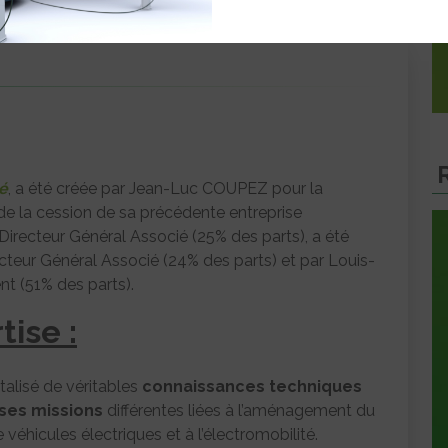
é
, a été créée par Jean-Luc COUPEZ pour la
te de la cession de sa précédente entreprise
irecteur Général Associé (25% des parts), a été
cteur Général Associé (24% des parts) et par Louis-
t (51% des parts).
tise :
alisé de véritables
connaissances techniques
ses missions
différentes liées à l’aménagement du
e véhicules électriques et à l’électromobilité.