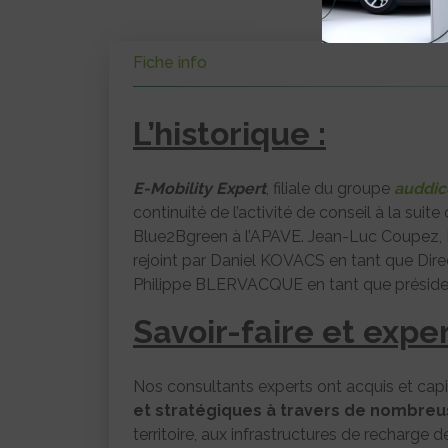
Fiche info
L’historique :
E-Mobility Expert
, filiale du groupe
auddic
continuité de l’activité de conseil à la sui
Blue2Bgreen à l’APAVE. Jean-Luc Coupez, D
rejoint par Daniel KOVACS en tant que Dire
Philippe BLERVACQUE en tant que présiden
Savoir-faire et exper
Nos consultants experts ont acquis et capit
et stratégiques à travers de nombreu
territoire, aux infrastructures de recharge d