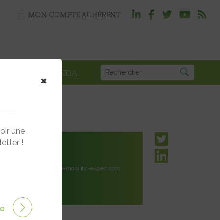
MON COMPTE ADHÉRENT
PLOI
AGENDA
×
oir une
etter !
ocié
e-mobility-expert.com
t.com
ire