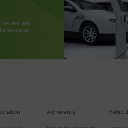
t des dernières
re newsletter.
ociation
Adhérents
Véhicu