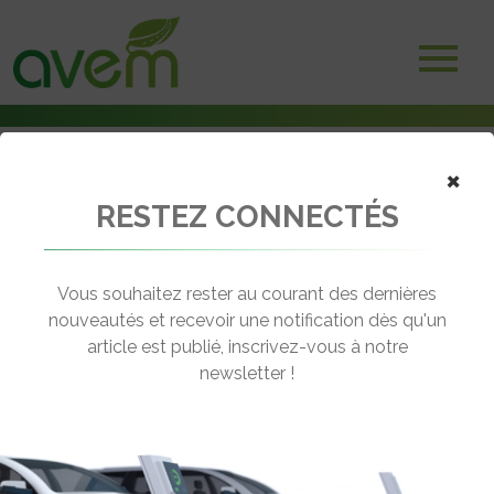
×
RESTEZ CONNECTÉS
Accueil
Etudes
E-Mobility Expert intègre le groupe auddicé
Vous souhaitez rester au courant des dernières
← Revenir aux actualités
nouveautés et recevoir une notification dès qu'un
article est publié, inscrivez-vous à notre
newsletter !
E-MOBILITY EXPERT INTÈGRE LE
GROUPE AUDDICÉ