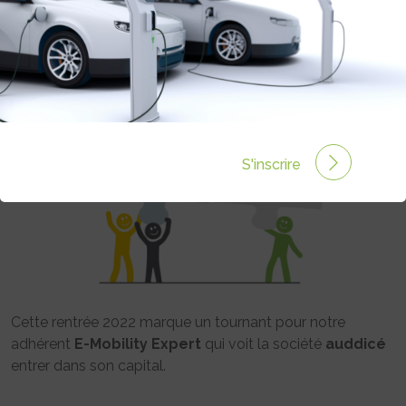
Rédigé par Julie ALUNNO le 06 Sep 2022 à 17:29
0
commentaires
S'inscrire
Cette rentrée 2022 marque un tournant pour notre
adhérent
E-Mobility Expert
qui voit la société
auddicé
entrer dans son capital.