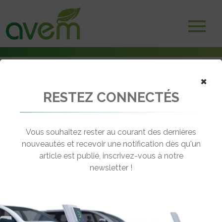
Accueil
×
Adhérents
Entreprises
RESTEZ CONNECTÉS
Arval Mobility Observatory
Vous souhaitez rester au courant des dernières
nouveautés et recevoir une notification dès qu'un
article est publié, inscrivez-vous à notre
newsletter !
22, rue des Deux Gares