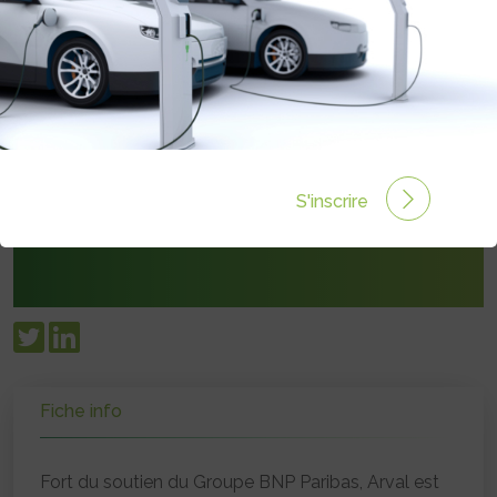
92564 Rueil-Malmaison Cedex
RÉGIS MASERA
01 57 69 50 50
contact@mobility-observatory.arval.fr
S'inscrire
mobility-observatory.arval.fr
Fiche info
Fort du soutien du Groupe BNP Paribas, Arval est