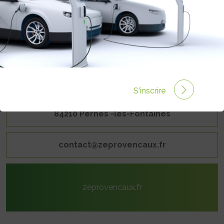
S'inscrire
Le Clos de Serre
84210 Pernes -les-Fontaines
contact@zeprovencaux.fr
zeprovencaux.fr