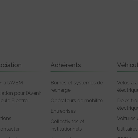
ociation
Adhérents
Véhicu
r à l’AVEM
Bornes et systèmes de
Vélos à a
recharge
électriqu
iation pour l’Avenir
icule Electro-
Opérateurs de mobilité
Deux-tro
électriqu
Entreprises
tions
Voitures 
Collectivités et
ontacter
institutionnels
Utilitaires