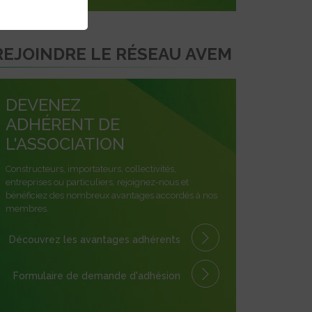
REJOINDRE LE RÉSEAU AVEM
DEVENEZ
ADHÉRENT DE
L'ASSOCIATION
Constructeurs, importateurs, collectivités,
entreprises ou particuliers, rejoignez-nous et
bénéficiez des nombreux avantages accordés à nos
membres.
Découvrez les avantages
adhérents
Formulaire
de demande
d'adhésion