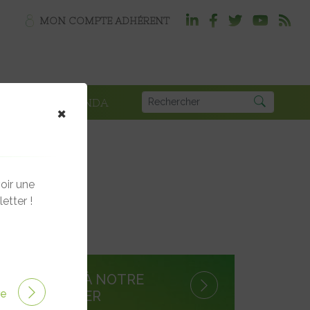
MON COMPTE ADHÉRENT
PLOI
AGENDA
×
oir une
etter !
S'INSCRIRE À NOTRE
ire
NEWSLETTER