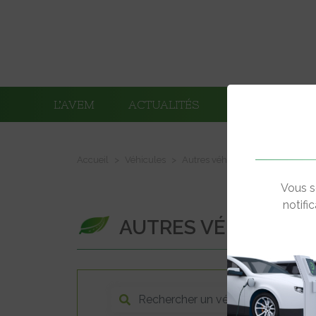
L’AVEM
ACTUALITÉS
ADHÉRENTS
Accueil
Véhicules
Autres véhicules : camions élec
Vous s
notifi
AUTRES VÉHICULES 