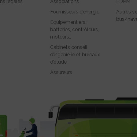
ns légales
Associations
EDPM
Fournisseurs d’énergie
Autres vé
bus/nave
Equipementiers :
batteries, contrôleurs,
moteurs..
Cabinets conseil
d’ingénierie et bureaux
d’étude
Assureurs