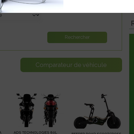
Comparateur de véhicule
A
ADS TECHNOLOGIES 80L