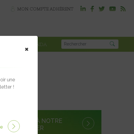
MON COMPTE ADHÉRENT
PLOI
AGENDA
×
oir une
etter !
S'INSCRIRE À NOTRE
ire
NEWSLETTER