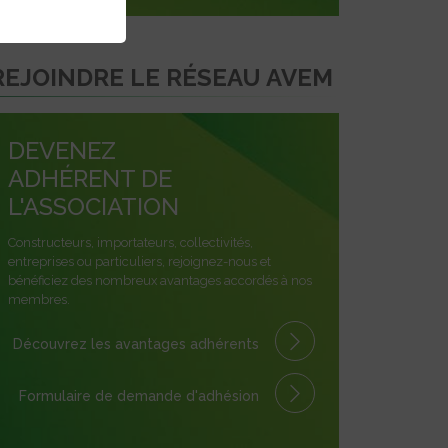
REJOINDRE LE RÉSEAU AVEM
DEVENEZ
ADHÉRENT DE
L'ASSOCIATION
Constructeurs, importateurs, collectivités,
entreprises ou particuliers, rejoignez-nous et
bénéficiez des nombreux avantages accordés à nos
membres.
Découvrez les avantages
adhérents
Formulaire
de demande
d'adhésion