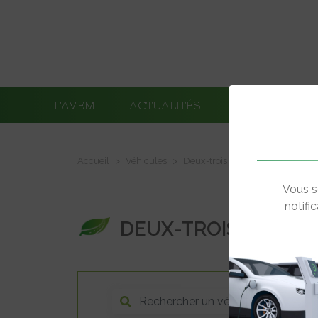
L’AVEM
ACTUALITÉS
ADHÉRENTS
Accueil
Véhicules
Deux-trois roues électriques
Vous s
notifi
DEUX-TROIS ROUES