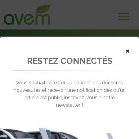
×
RESTEZ CONNECTÉS
Accueil
Véhicules
Deux-trois roues électriques
Bultaco Brinco C
Vous souhaitez rester au courant des dernières
nouveautés et recevoir une notification dès qu'un
BULTACO BRINCO C
article est publié, inscrivez-vous à notre
[wppr_avg_rating id="41163"]
newsletter !
Autonomie :
50 km
Prix :
5890€