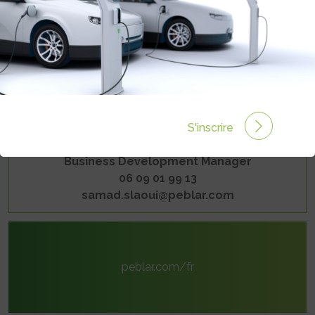
105 Avenir Raymond Poincaré
75016 Paris
S'inscrire
SAMAD SLAOUI
Business Development Manager
06 09 01 99 13
samad.slaoui@peblar.com
peblar.com/fr