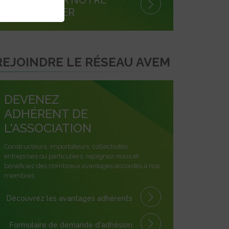
NEWSLETTER
REJOINDRE LE RÉSEAU AVEM
DEVENEZ
ADHÉRENT DE
L'ASSOCIATION
Constructeurs, importateurs, collectivités,
entreprises ou particuliers, rejoignez-nous et
bénéficiez des nombreux avantages accordés à nos
membres.
Découvrez les avantages
adhérents
Formulaire
de demande
d'adhésion