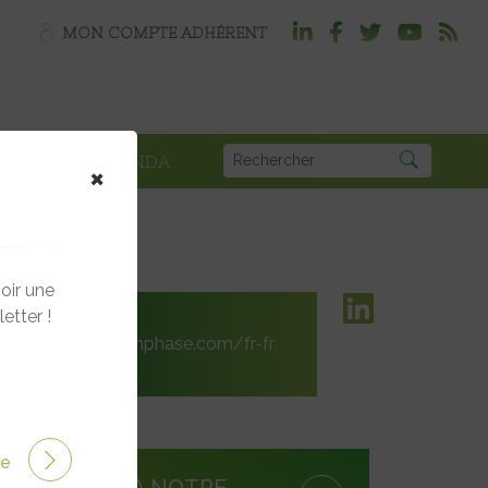
MON COMPTE ADHÉRENT
PLOI
AGENDA
×
oir une
etter !
enphase.com/fr-fr
.com
ire
S'INSCRIRE À NOTRE