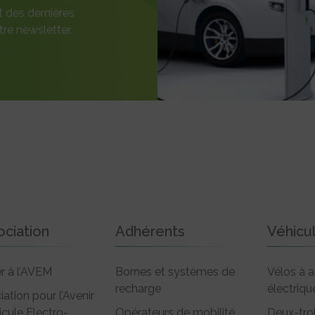
t des dernières
re newsletter.
ociation
Adhérents
Véhicu
r à l’AVEM
Bornes et systèmes de
Vélos à a
recharge
électriqu
iation pour l’Avenir
icule Electro-
Opérateurs de mobilité
Deux-tro