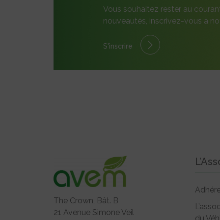
Vous souhaitez rester au couran
nouveautés, inscrivez-vous à not
S'inscrire
L’Ass
Adhére
The Crown, Bât. B
L’assoc
21 Avenue Simone Veil
du Véh