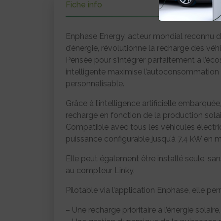
Fiche info
Enphase Energy, acteur mondial reconnu da
d’énergie, révolutionne la recharge des véh
Pensée pour s’intégrer parfaitement à l’é
intelligente maximise l’autoconsommation so
personnalisable.
Grâce à l’intelligence artificielle embarqué
recharge en fonction de la production solai
Compatible avec tous les véhicules électri
puissance configurable jusqu’à 7,4 kW en 
Elle peut également être installé seule, s
au compteur Linky.
Pilotable via l’application Enphase, elle per
– Une recharge prioritaire à l’énergie solaire,