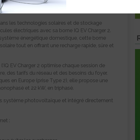
ns les technologies solaires et de stockage
icules électriques avec sa borne IQ EV Charger 2.
cosystème énergétique domestique, cette borne
laire tout en offrant une recharge rapide, sûre et
e, l’IQ EV Charger 2 optimise chaque session de
re, des tarifs du réseau et des besoins du foyer.
ques en Europe (prise Type 2), elle propose une
monophasé et 22 kW, en triphasé.
ans système photovoltaïque et intégré directement
met :