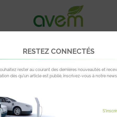
VÉHICULES
RECHARGE
OFFRES D’EM
RESTEZ CONNECTÉS
e
Enphase Energy
ouhaitez rester au courant des dernières nouveautés et recev
cation dès qu'un article est publié, inscrivez-vous à notre newsl
DAMIEN GIRAULT
905 Rue d'Espagne
Manager FAE
25 Colombier Saugnieu
dgirault@enphaseenergy
S'inscr