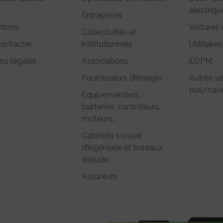
électriqu
Entreprises
tions
Voitures 
Collectivités et
ontacter
institutionnels
Utilitaires
ns légales
Associations
EDPM
Fournisseurs d’énergie
Autres vé
bus/nave
Equipementiers :
batteries, contrôleurs,
moteurs..
Cabinets conseil
d’ingénierie et bureaux
d’étude
Assureurs