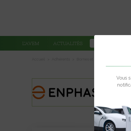
L’AVEM
ACTUALITÉS
ADHÉRENTS
Accueil
Adhérents
Bornes et systèmes de recharg
Vous s
notifi
691