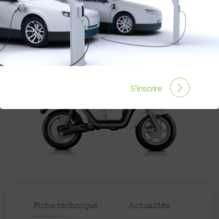
Prix :
2590€
S'inscrire
Fiche technique
Actualités