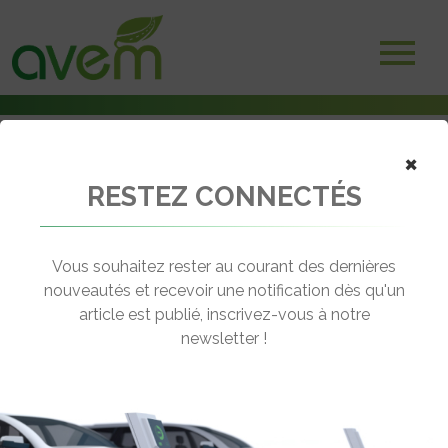
×
RESTEZ CONNECTÉS
Accueil
Véhicules
Deux-trois roues électriques
Matra e-MO XP
Vous souhaitez rester au courant des dernières
nouveautés et recevoir une notification dès qu'un
MATRA E-MO XP
article est publié, inscrivez-vous à notre
[wppr_avg_rating id="41135"]
newsletter !
Motorisation :
Brushless roue arrière
Autonomie :
20 km