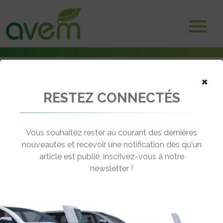
×
RESTEZ CONNECTÉS
Accueil
Véhicules
Deux-trois roues électriques
E-MAX 5O – V120LD
Vous souhaitez rester au courant des dernières
nouveautés et recevoir une notification dès qu'un
E-MAX 5O – V120LD
article est publié, inscrivez-vous à notre
[wppr_avg_rating id="41187"]
newsletter !
Autonomie :
60 km
Prix :
4540€