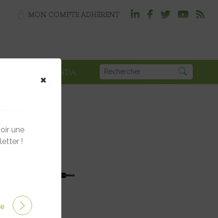
MON COMPTE ADHÉRENT
PLOI
AGENDA
×
oir une
etter !
ire