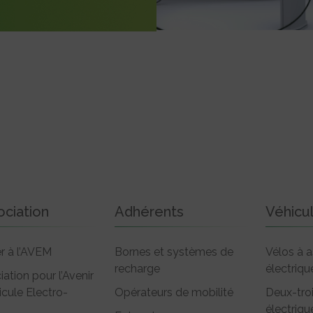
ociation
Adhérents
Véhicu
r à l’AVEM
Bornes et systèmes de
Vélos à a
recharge
électriqu
iation pour l’Avenir
icule Electro-
Opérateurs de mobilité
Deux-tro
électriqu