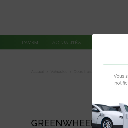
L’AVEM
ACTUALITÉS
ADHÉRENTS
Accueil
Véhicules
Deux-trois roues électriques
Vous s
notifi
GREENWHEEL GW1