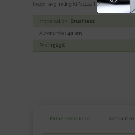
[wppr_avg_rating id="41122"]
Motorisation :
Brushless
Autonomie :
40 km
Prix :
1569€
Fiche technique
Actualités