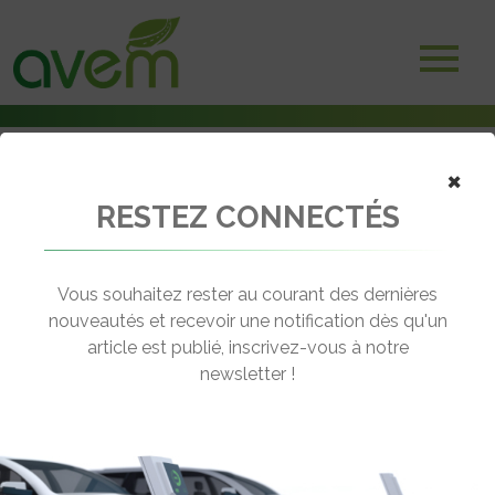
×
RESTEZ CONNECTÉS
Accueil
Véhicules
Deux-trois roues électriques
Govecs Go!S26
Vous souhaitez rester au courant des dernières
nouveautés et recevoir une notification dès qu'un
GOVECS GO!S26
article est publié, inscrivez-vous à notre
[wppr_avg_rating id="41172"]
newsletter !
Autonomie :
90 km
Prix :
7590€