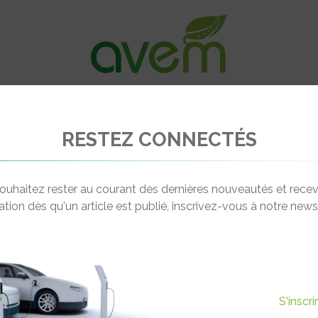
VÉHICULES
RECHARGE
OFFRES D’EM
RESTEZ CONNECTÉS
RED Electric Model E 5O
ouhaitez rester au courant des dernières nouveautés et recev
cation dès qu'un article est publié, inscrivez-vous à notre newsl
L
S'inscr