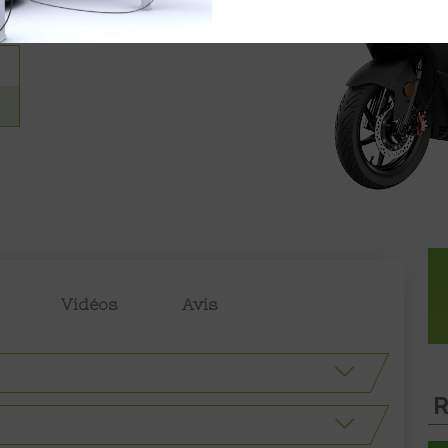
Vidéos
Avis
R