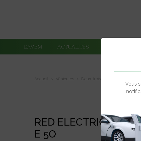
L’AVEM
ACTUALITÉS
ADHÉRENTS
Accueil
Véhicules
Deux-trois roues électriques
Vous s
notifi
RED ELECTRIC MODE
E 5O