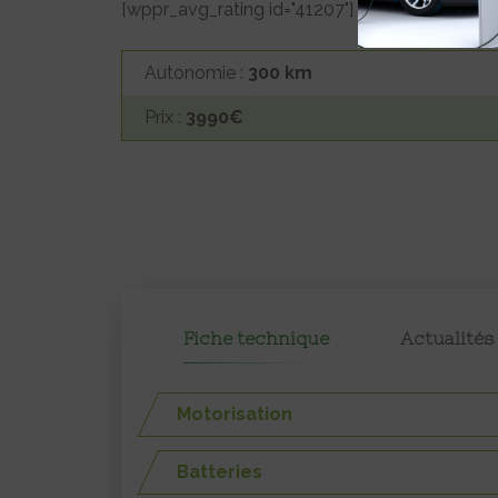
[wppr_avg_rating id="41207"]
Autonomie :
300 km
Prix :
3990€
Fiche technique
Actualités
Motorisation
Batteries