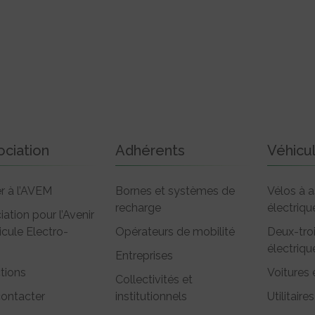
ociation
Adhérents
Véhicu
r à l’AVEM
Bornes et systèmes de
Vélos à a
recharge
électriqu
iation pour l’Avenir
icule Electro-
Opérateurs de mobilité
Deux-tro
électriqu
Entreprises
tions
Voitures 
Collectivités et
ontacter
institutionnels
Utilitaires