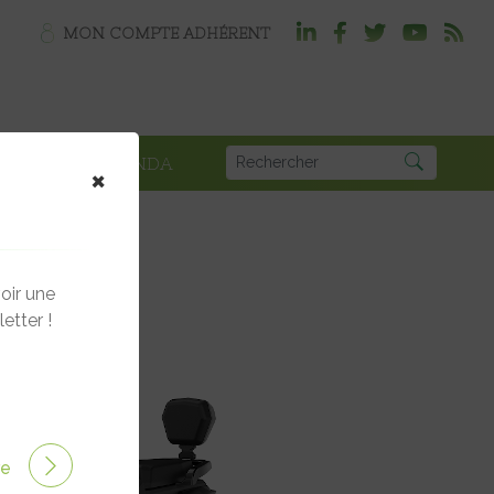
MON COMPTE ADHÉRENT
PLOI
AGENDA
×
oir une
etter !
ire