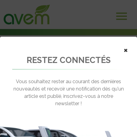
×
RESTEZ CONNECTÉS
Accueil
Véhicules
Deux-trois roues électriques
Govecs Go! S34
Vous souhaitez rester au courant des dernières
nouveautés et recevoir une notification dès qu'un
GOVECS GO! S34
article est publié, inscrivez-vous à notre
[wppr_avg_rating id="41131"]
newsletter !
Motorisation :
Brushless entrainement par
courroie - 114 Nm