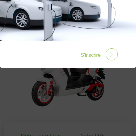
Autonomie :
50 km
Prix :
6830€
S'inscrire
Fiche technique
Actualités