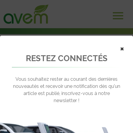
×
RESTEZ CONNECTÉS
Accueil
Véhicules
Deux-trois roues électriques
eccity motocycles eccity125
Vous souhaitez rester au courant des dernières
nouveautés et recevoir une notification dès qu'un
ECCITY MOTOCYCLES ECCITY125
article est publié, inscrivez-vous à notre
[wppr_avg_rating id="41146"]
newsletter !
Motorisation :
Brushless roue arrière
Autonomie :
115 km