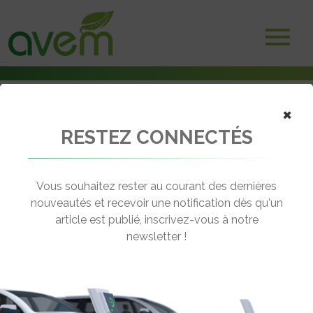
×
RESTEZ CONNECTÉS
Accueil
Véhicules
Deux-trois roues électriques
Beeper Road Scootcross
Vous souhaitez rester au courant des dernières
nouveautés et recevoir une notification dès qu'un
BEEPER ROAD SCOOTCROSS
article est publié, inscrivez-vous à notre
[wppr_avg_rating id="41160"]
newsletter !
Autonomie :
20 km
Prix :
1790€