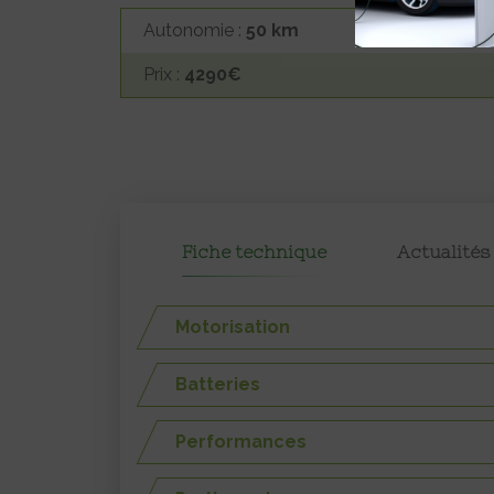
Autonomie :
50 km
Prix :
4290€
Fiche technique
Actualités
Motorisation
Batteries
Performances