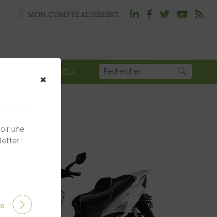
MON COMPTE ADHÉRENT
PLOI
AGENDA
×
oir une
etter !
ire