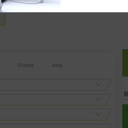
Vidéos
Avis
R