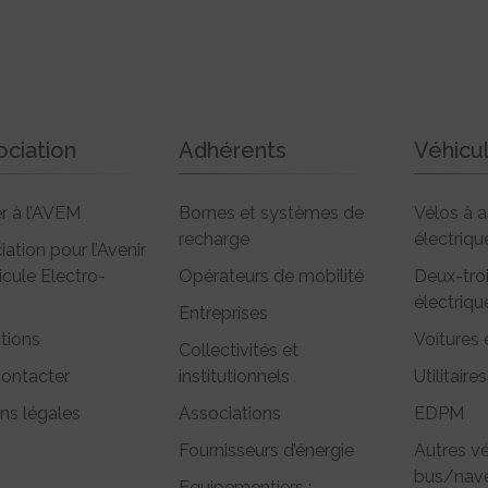
ociation
Adhérents
Véhicu
r à l’AVEM
Bornes et systèmes de
Vélos à a
recharge
électriqu
iation pour l’Avenir
icule Electro-
Opérateurs de mobilité
Deux-tro
électriqu
Entreprises
tions
Voitures 
Collectivités et
ontacter
institutionnels
Utilitaires
ns légales
Associations
EDPM
Fournisseurs d’énergie
Autres vé
bus/nave
Equipementiers :