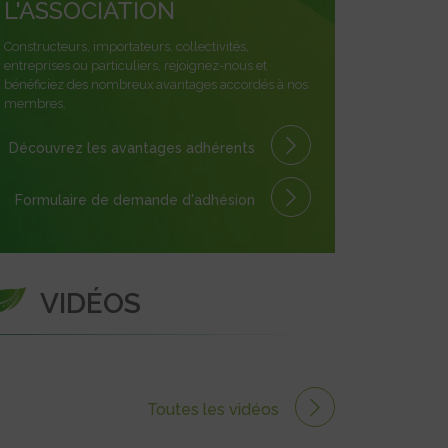
L'ASSOCIATION
Constructeurs, importateurs, collectivités,
entreprises ou particuliers, rejoignez-nous et
bénéficiez des nombreux avantages accordés à nos
membres.
Découvrez les avantages
adhérents
Formulaire
de demande
d'adhésion
VIDÉOS
Toutes les vidéos