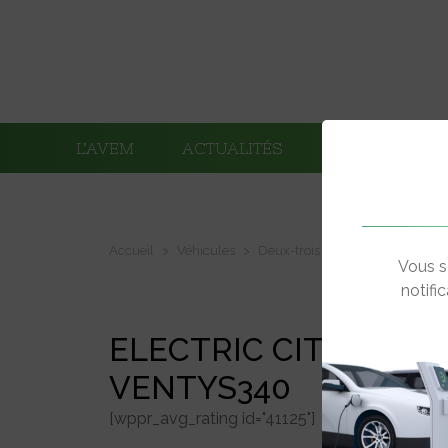
L’AVEM
ACTUALITÉS
ADHÉRENTS
Accueil
Véhicules
Deux-trois roues électriques
Vous s
notifi
ELECTRIC CITY
VENTYS340
[wppr_avg_rating id="41125"]