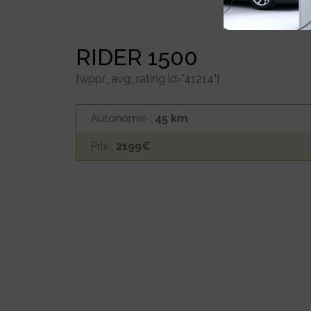
RIDER 1500
[wppr_avg_rating id="41214"]
Autonomie :
45 km
Prix :
2199€