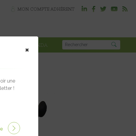
MON COMPTE ADHÉRENT
PLOI
AGENDA
×
oir une
etter !
ire