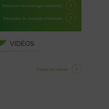
Découvrez les avantages
adhérents
Formulaire
de demande
d'adhésion
VIDÉOS
Toutes les vidéos