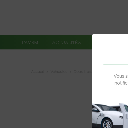
L’AVEM
ACTUALITÉS
ADHÉRENTS
Accueil
Véhicules
Deux-trois roues électriques
Vous s
notifi