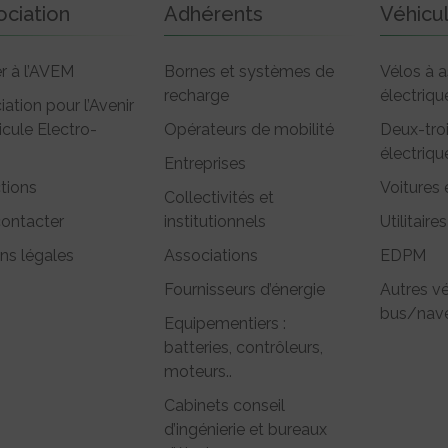
ociation
Adhérents
Véhicu
r à l’AVEM
Bornes et systèmes de
Vélos à a
recharge
électriqu
iation pour l’Avenir
icule Electro-
Opérateurs de mobilité
Deux-tro
électriqu
Entreprises
tions
Voitures 
Collectivités et
ontacter
institutionnels
Utilitaires
ns légales
Associations
EDPM
Fournisseurs d’énergie
Autres vé
bus/nave
Equipementiers :
batteries, contrôleurs,
moteurs..
Cabinets conseil
d’ingénierie et bureaux