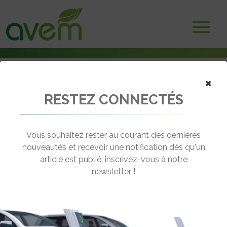
×
RESTEZ CONNECTÉS
Accueil
Véhicules
Deux-trois roues électriques
VEPE Sport 125
Vous souhaitez rester au courant des dernières
nouveautés et recevoir une notification dès qu'un
VEPE SPORT 125
article est publié, inscrivez-vous à notre
[wppr_avg_rating id="41111"]
newsletter !
Motorisation :
Brushless
Autonomie :
50 km