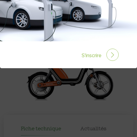
Prix :
2390€
S'inscrire
Fiche technique
Actualités