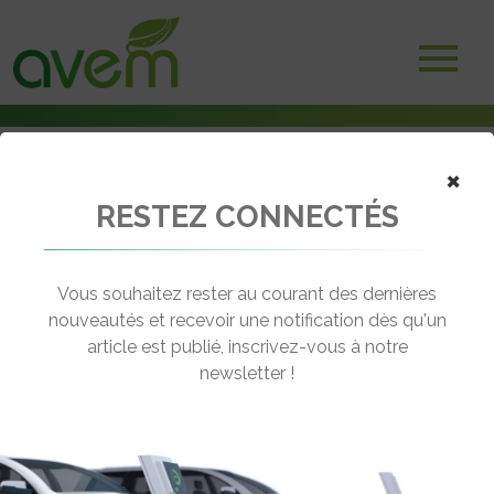
×
RESTEZ CONNECTÉS
Accueil
Véhicules
Deux-trois roues électriques
Matra e-MO Plus
Vous souhaitez rester au courant des dernières
nouveautés et recevoir une notification dès qu'un
MATRA E-MO PLUS
article est publié, inscrivez-vous à notre
[wppr_avg_rating id="41136"]
newsletter !
Motorisation :
Brushless roue arrière
Autonomie :
25 km