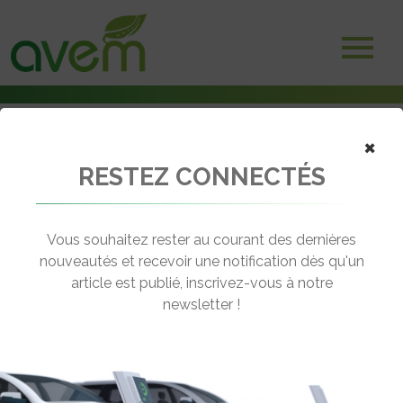
×
RESTEZ CONNECTÉS
Accueil
Véhicules
Deux-trois roues électriques
Red Electric Pro 5O
Vous souhaitez rester au courant des dernières
nouveautés et recevoir une notification dès qu'un
RED ELECTRIC PRO 5O
article est publié, inscrivez-vous à notre
[wppr_avg_rating id="41182"]
newsletter !
Autonomie :
60 km
Prix :
3000€