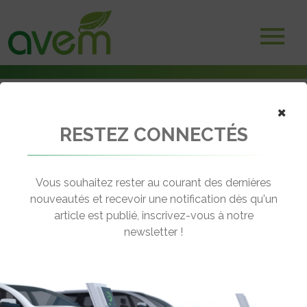
×
RESTEZ CONNECTÉS
Accueil
Véhicules
Deux-trois roues électriques
Eurocka CKA C1S
Vous souhaitez rester au courant des dernières
nouveautés et recevoir une notification dès qu'un
EUROCKA CKA C1S
article est publié, inscrivez-vous à notre
[wppr_avg_rating id="41221"]
newsletter !
Autonomie :
50 km
Prix :
2499€