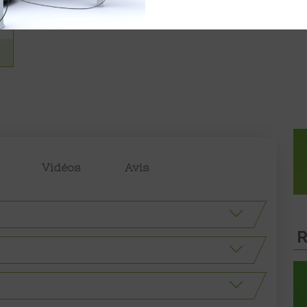
Vidéos
Avis
R