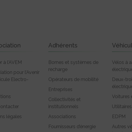
ociation
Adhérents
Véhicu
r à l’AVEM
Bornes et systèmes de
Vélos à a
recharge
électriqu
iation pour l’Avenir
icule Electro-
Opérateurs de mobilité
Deux-tro
électriqu
Entreprises
tions
Voitures 
Collectivités et
ontacter
institutionnels
Utilitaires
ns légales
Associations
EDPM
Fournisseurs d’énergie
Autres vé