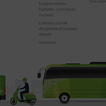
bus/nave
Equipementiers :
batteries, contrôleurs,
moteurs..
Cabinets conseil
d’ingénierie et bureaux
d’étude
Assureurs