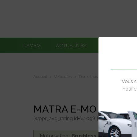
L’AVEM
ACTUALITÉS
ADHÉRENTS
Accueil
Véhicules
Deux-trois roues électriques
Vous s
notifi
MATRA E-MO
[wppr_avg_rating id="41098"]
Motorisation :
Brushless, roue arrière