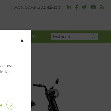
MON COMPTE ADHÉRENT
PLOI
AGENDA
×
oir une
etter !
ire