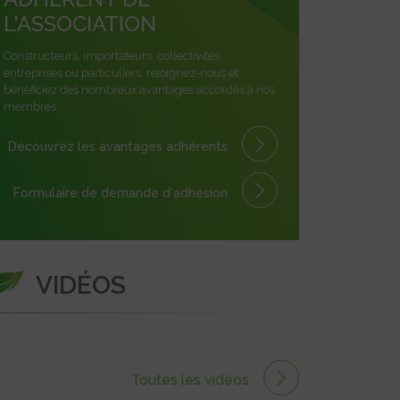
L'ASSOCIATION
Constructeurs, importateurs, collectivités,
entreprises ou particuliers, rejoignez-nous et
bénéficiez des nombreux avantages accordés à nos
membres.
Découvrez les avantages
adhérents
Formulaire
de demande
d'adhésion
VIDÉOS
Toutes les vidéos