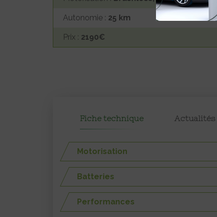
Autonomie :
25 km
Prix :
2190€
Fiche technique
Actualités
Motorisation
Batteries
Performances