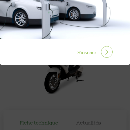
Autonomie :
110 km
Prix :
3349€
S'inscrire
Fiche technique
Actualités