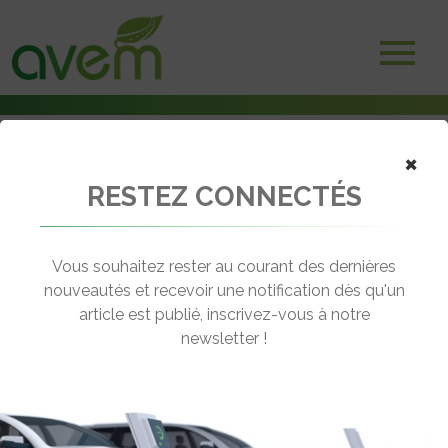
×
RESTEZ CONNECTÉS
Accueil
Véhicules
Deux-trois roues électriques
Easy-Watts e-Stock
Vous souhaitez rester au courant des dernières
nouveautés et recevoir une notification dès qu'un
EASY-WATTS E-STOCK
article est publié, inscrivez-vous à notre
[wppr_avg_rating id="41200"]
newsletter !
Motorisation :
Brushless en moyeu de roue
arrière