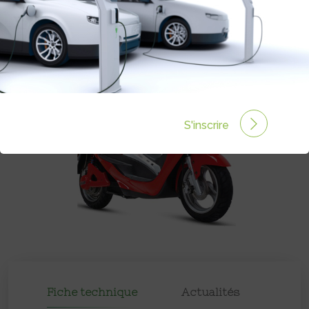
Prix :
4395€
S'inscrire
Fiche technique
Actualités