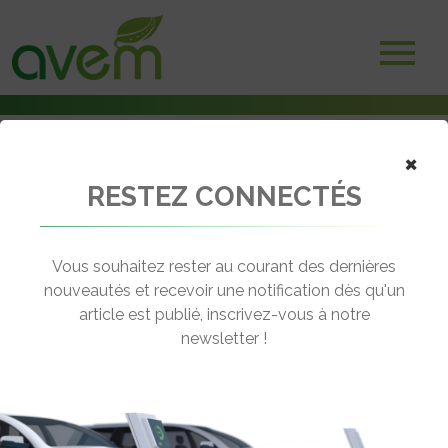
×
RESTEZ CONNECTÉS
Accueil
Véhicules
Deux-trois roues électriques
Dolphin Fraser
Vous souhaitez rester au courant des dernières
nouveautés et recevoir une notification dès qu'un
DOLPHIN FRASER
article est publié, inscrivez-vous à notre
[wppr_avg_rating id="41143"]
newsletter !
Motorisation :
Brushless
Autonomie :
60 km