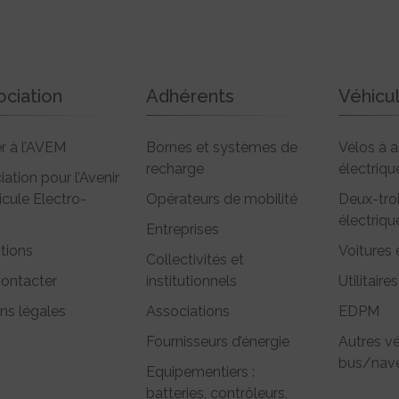
ociation
Adhérents
Véhicu
r à l’AVEM
Bornes et systèmes de
Vélos à a
recharge
électriqu
iation pour l’Avenir
icule Electro-
Opérateurs de mobilité
Deux-tro
électriqu
Entreprises
tions
Voitures 
Collectivités et
ontacter
institutionnels
Utilitaires
ns légales
Associations
EDPM
Fournisseurs d’énergie
Autres vé
bus/nave
Equipementiers :
batteries, contrôleurs,