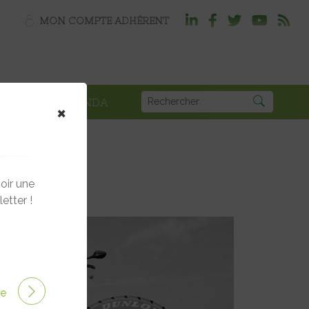
MON COMPTE ADHÉRENT
PLOI
AGENDA
×
oir une
etter !
ire