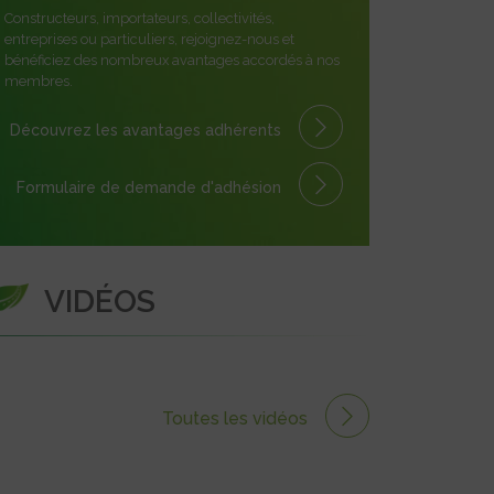
Constructeurs, importateurs, collectivités,
entreprises ou particuliers, rejoignez-nous et
bénéficiez des nombreux avantages accordés à nos
membres.
Découvrez les avantages
adhérents
Formulaire
de demande
d'adhésion
VIDÉOS
Toutes les vidéos