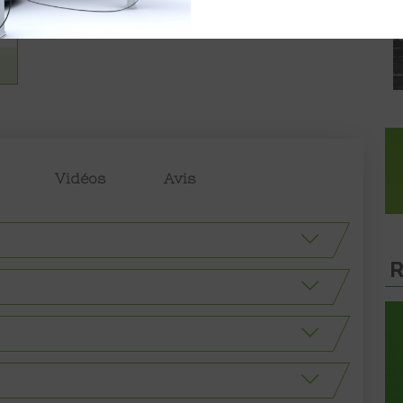
Vidéos
Avis
R