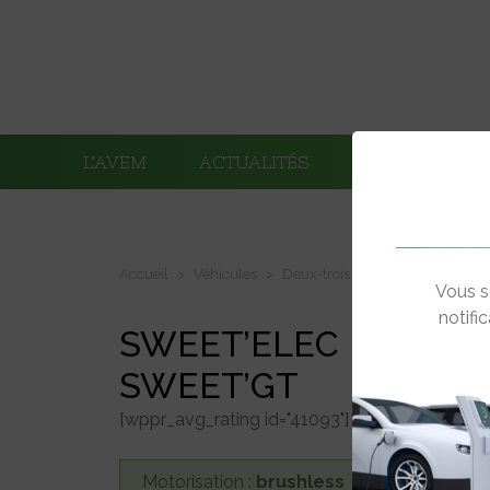
L’AVEM
ACTUALITÉS
ADHÉRENTS
Accueil
Véhicules
Deux-trois roues électriques
Vous s
notifi
SWEET’ELEC
SWEET’GT
[wppr_avg_rating id="41093"]
Motorisation :
brushless