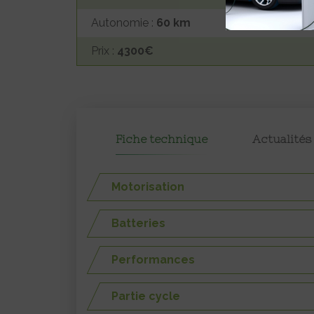
Autonomie :
60 km
Prix :
4300€
Fiche technique
Actualités
Motorisation
Batteries
Performances
Partie cycle