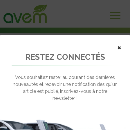
×
RESTEZ CONNECTÉS
Accueil
Véhicules
Deux-trois roues électriques
VEPE Aventurier Deux
Vous souhaitez rester au courant des dernières
nouveautés et recevoir une notification dès qu'un
VEPE AVENTURIER DEUX
article est publié, inscrivez-vous à notre
[wppr_avg_rating id="41107"]
newsletter !
Motorisation :
Brushless
Autonomie :
75 km